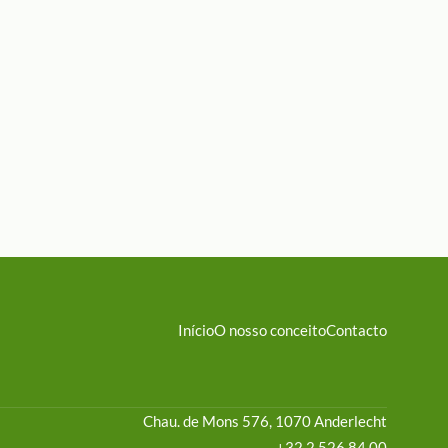
Início
O nosso conceito
Contacto
Chau. de Mons 576, 1070 Anderlecht
+32 2 526 84 00